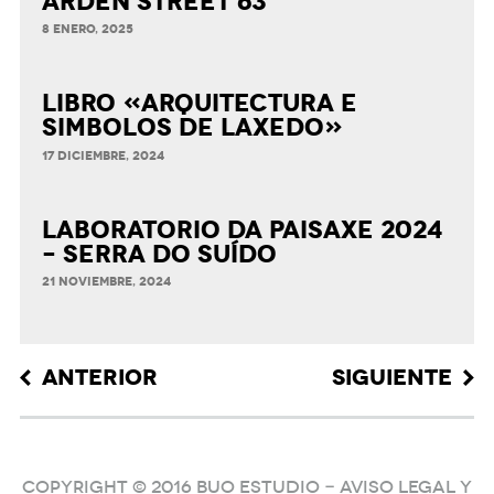
ARDEN STREET 63
8 ENERO, 2025
LIBRO «ARQUITECTURA E
SIMBOLOS DE LAXEDO»
17 DICIEMBRE, 2024
LABORATORIO DA PAISAXE 2024
– SERRA DO SUÍDO
21 NOVIEMBRE, 2024
Post
ANTERIOR
SIGUIENTE
navigation
COPYRIGHT © 2016 BUO ESTUDIO -
Aviso Legal y