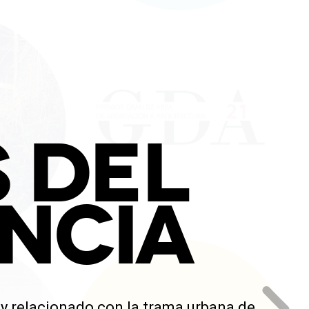
 DEL
ENCIA
 y relacionado con la trama urbana de