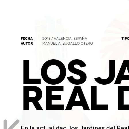
FECHA
TIP
2013 / VALENCIA. ESPAÑA
AUTOR
MANUEL A. BUGALLO OTERO
LOS J
REAL 
En la actualidad, los Jardines del Re