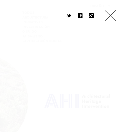
ESPAÑOL
Todos
t
f
g
Arquitectura
Iniciativas
Investigación
O Suido
Paisajismo
PARTICIPACIÓN SOCIAL