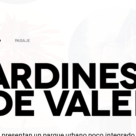
O
PAISAJE
ARDINES
DE VAL
al presentan un parque urbano poco integrado