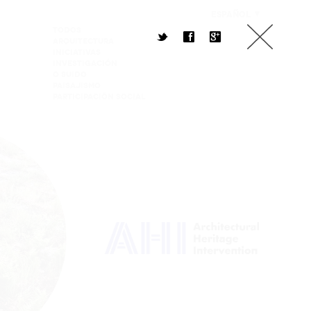
ESPAÑOL
Todos
t
f
g
Arquitectura
Iniciativas
Investigación
O Suido
Paisajismo
PARTICIPACIÓN SOCIAL