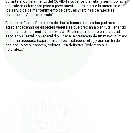
Durante el confinamiento del COVID-19 pudimos disfrutar y sentir como la
naturaleza colonizaba poco a poco nuestras urbes ante la ausencia de
los servicios de mantenimiento de parques y jardines de nuestras
ciudades… ¿A caso es malo?
En nuestro “paseo” cotidiano de tirar la basura doméstica pudimos
apreciar decenas de especies vegetales que crecían a plenitud, llenando
un talud habitualmente desbrozado… El silencio reinante en la ciudad
asociado al estallido vegetal dio lugar a la presencia de un mayor número
de fauna asociada (pájaros, insectos, moluscos, etc.) y aun sin fin de
sonidos, olores, sabores, colores… en definitiva “volvimos a la
naturaleza”.